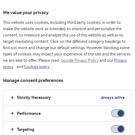
We value your privacy
This website uses cookies, including third party cookies, in order to
make the website work as intended, to improve and personalize the
content, to measure and analyse the use of the website as well as to
target marketing content. Click on the different category headings to
find out more and change our default settings. However, blocking some
types of cookies may impact your experience of the site and the services
we are able to offer. Please read
Google Privacy Policy
and our
Privacy
policy
and
Cookies policy
.
Manage consent preferences
Strictly Necessary
Always active
Performance
Casa
Alimentos saludables
Conceptos
Barra de proteína indulgente
Targeting