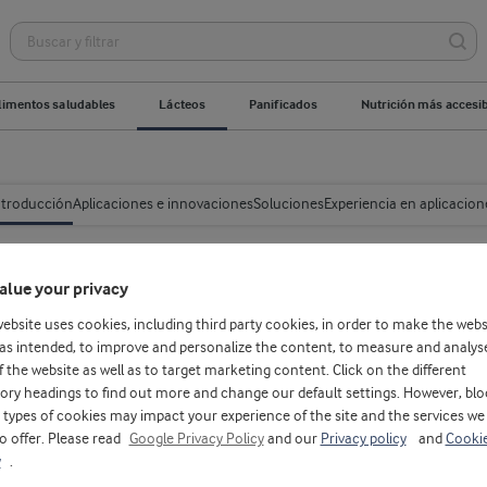
limentos saludables
Lácteos
Panificados
Nutrición más accesi
ntroducción
Aplicaciones e innovaciones
Soluciones
Experiencia en aplicacion
alue your privacy
website uses cookies, including third party cookies, in order to make the webs
etitiva con
as intended, to improve and personalize the content, to measure and analys
f the website as well as to target marketing content. Click on the different
ory headings to find out more and change our default settings. However, blo
types of cookies may impact your experience of the site and the services we
to offer. Please read
Google Privacy Policy
and our
Privacy policy
and
Cooki
y
.
es lácteos experto para