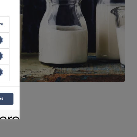
ve
es