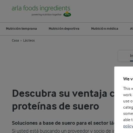
Nutrición temprana
Nutrición deportiva
Nutrición médica
A
Casa
Lácteos
I
We v
This 
Descubra su ventaja comp
work 
use o
proteínas de suero
categ
some 
able 
Soluciones a base de suero para el sector lácteo
polic
Si usted está buscando un proveedor y socio de ingredient