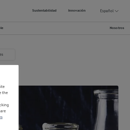
Español
Sustentabilidad
Innovación
ble
Nosotros
es
ite
e the
cking
 are
es