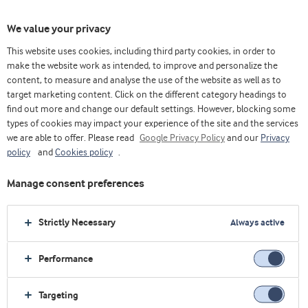
We value your privacy
This website uses cookies, including third party cookies, in order to
make the website work as intended, to improve and personalize the
content, to measure and analyse the use of the website as well as to
target marketing content. Click on the different category headings to
find out more and change our default settings. However, blocking some
types of cookies may impact your experience of the site and the services
we are able to offer. Please read
Google Privacy Policy
and our
Privacy
policy
and
Cookies policy
.
Manage consent preferences
Strictly Necessary
Always active
Performance
Casa
Lácteos
Centros de aplicaciones de alta tecnología y capacidad
Targeting