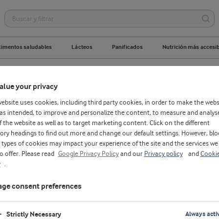
limentos saludables
Lácteos
Panificados
Nutrición más accesi
uestro ADN
Historia
Management
alue your privacy
website uses cookies, including third party cookies, in order to make the webs
as intended, to improve and personalize the content, to measure and analys
f the website as well as to target marketing content. Click on the different
ory headings to find out more and change our default settings. However, blo
types of cookies may impact your experience of the site and the services we
to offer. Please read
Google Privacy Policy
and our
Privacy policy
and
Cooki
y
.
ge consent preferences
Strictly Necessary
Always acti