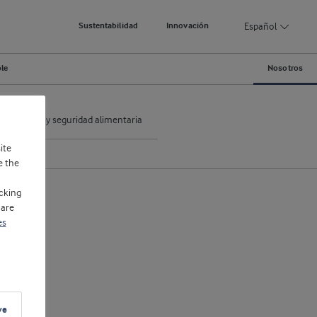
Español
Sustentabilidad
Innovación
ble
Nosotros
Calidad y seguridad alimentaria
ite
e the
cking
 are
es
ve