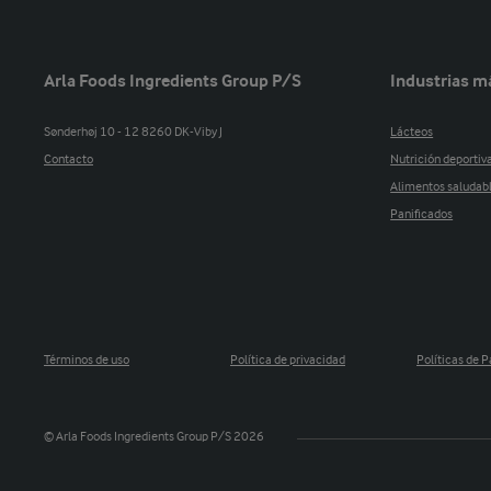
Arla Foods Ingredients Group P/S
Industrias m
Sønderhøj 10 - 12 8260 DK-Viby J
Lácteos
Contacto
Nutrición deportiv
Alimentos saludab
Panificados
Términos de uso
Política de privacidad
Políticas de P
© Arla Foods Ingredients Group P/S 2026