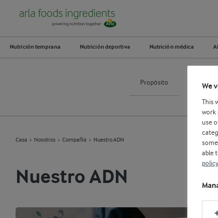
Nutrición temprana
Nutrición deportiva
Nutrición médica
A
Propósito
N
We v
This 
work 
use o
categ
Casa
Nosotros
Compañía
Nuestro ADN
some 
able 
polic
Nuestro ADN
Mana