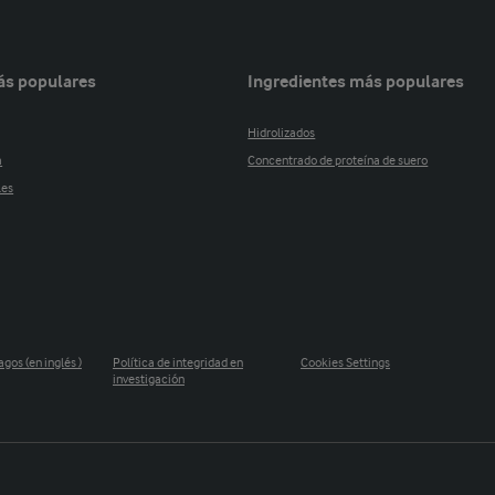
ás populares
Ingredientes más populares
Hidrolizados
a
Concentrado de proteína de suero
les
agos (en inglés )
Política de integridad en
Cookies Settings
investigación