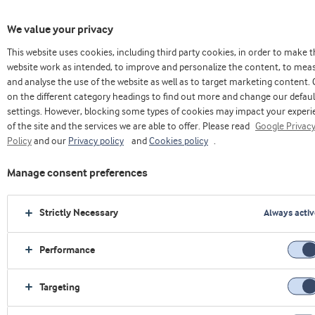
We value your privacy
This website uses cookies, including third party cookies, in order to make 
website work as intended, to improve and personalize the content, to mea
and analyse the use of the website as well as to target marketing content. 
on the different category headings to find out more and change our defaul
settings. However, blocking some types of cookies may impact your exper
of the site and the services we are able to offer. Please read
Google Privac
Aplicaciones de las
Policy
and our
Privacy policy
and
Cookies policy
.
proteinas en la industria de
Manage consent preferences
nutrición deportiva
Strictly Necessary
Always activ
Performance
Targeting
›
Casa
›
Nutrición deportiva
›