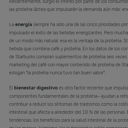
Recientemente, surgió el interés por parte de los consumid
las proteína láctea que impulsarán la demanda aún más: ener
La
energía
siempre ha sido una de las cinco prioridades pr
impulsado el éxito de las bebidas energizantes. Pero much
de un modo más natural: esa es la ventaja de la proteína. S
bebida que combina café y proteína. En los datos de los con
de Starbucks compran suplementos de proteína seis veces
marketing del café con mayor contenido de proteína de Star
eslogan "la proteína nunca tuvo tan buen sabor".
El
bienestar digestivo
es otro factor reciente que impuls
componentes fundamentales de la proteína– ayudan a refor
contribuir a reducir los síntomas de trastornos como la coli
intestinal que afecta a alrededor del 10 % de las personas. 
tendencias, los beneficios para la salud intestinal de la pro