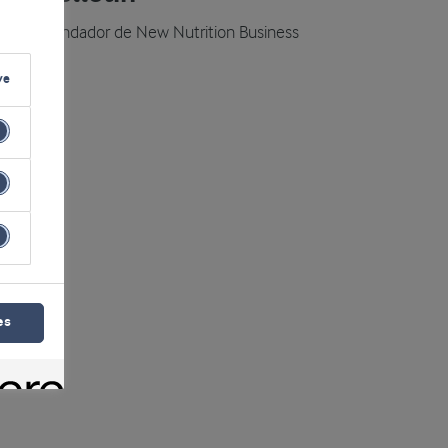
ector y fundador de New Nutrition Business
ve
es