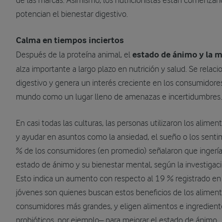
de las marcas. Asimismo, los nutricionistas están comenzan
potencian el bienestar digestivo.
Calma en tiempos inciertos
Después de la proteína animal, el
estado de ánimo y la 
alza importante a largo plazo en nutrición y salud. Se relaci
digestivo y genera un interés creciente en los consumidor
mundo como un lugar lleno de amenazas e incertidumbres.
En casi todas las culturas, las personas utilizaron los alime
y ayudar en asuntos como la ansiedad, el sueño o los senti
% de los consumidores (en promedio) señalaron que ingerí
estado de ánimo y su bienestar mental, según la investigac
Esto indica un aumento con respecto al 19 % registrado e
jóvenes son quienes buscan estos beneficios de los alimen
consumidores más grandes, y eligen alimentos e ingrediente
probióticos, por ejemplo– para mejorar el estado de ánimo.