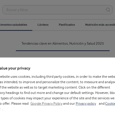
limentos saludables
Lácteos
Panificados
Nutrición más accesi
Tendencias clave en Alimentos, Nutrición y Salud 2025
alue your privacy
ntos, Nutrición y Salud 2025
website uses cookies, including third party cookies, in order to make the webs
as intended, to improve and personalize the content, to measure and analys
f the website as well as to target marketing content. Click on the different
mentos, Nutrición y Salu
ory headings to find out more and change our default settings. However, blo
types of cookies may impact your experience of the site and the services we
to offer. Please read
Google Privacy Policy
and our
Privacy policy
and
Cooki
y
.
Ju