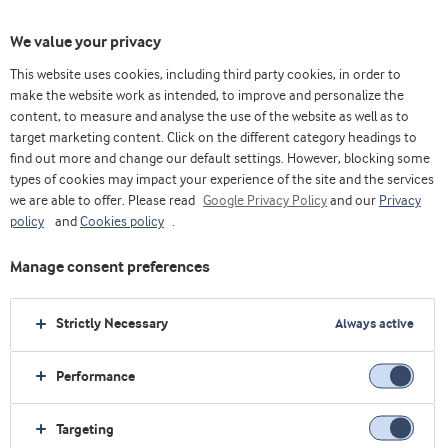
We value your privacy
This website uses cookies, including third party cookies, in order to
make the website work as intended, to improve and personalize the
content, to measure and analyse the use of the website as well as to
target marketing content. Click on the different category headings to
find out more and change our default settings. However, blocking some
types of cookies may impact your experience of the site and the services
we are able to offer. Please read
Google Privacy Policy
and our
Privacy
policy
and
Cookies policy
.
Manage consent preferences
Strictly Necessary
Always active
Performance
Casa
Nutrición deportiva
Explore la industria
Conceptos
Lacprodan® HYDRO.PowerPro
Targeting