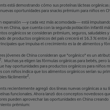
ients está demostrando cómo sus proteínas lácteas orgánicas
as nuevas oportunidades para snacks prémium para niños en Ch
en expansión —y cada vez más acomodada— está impulsando
 en China, que cuenta con la segunda población infantil má
tos orgánicos se consideran prémium, seguros, saludables y n
ado de productos orgánicos del país crecerá el 16.3 % entre
principales que impulsa el crecimiento es la de alimentos y fó
dres jóvenes de China consideran que "orgánico" es un atrib
2
. ​ Muchas ya eligen las fórmulas orgánicas para bebés, pero l
ue hay oportunidades para productos orgánicos para niños m
s con niños indica que los alimentos orgánicos serían su pri
2
bles fácilmente
.
ents recientemente agregó dos líneas nuevas orgánicas a su l
teínas funcionales. Ahora lanzó dos conceptos novedosos q
res pueden aprovechar las oportunidades en China creando 
miento prémium: