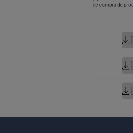
de compra de prod
162 K
Orga
SPA
73 KB
Orga
SPA
2 MB
AFI-