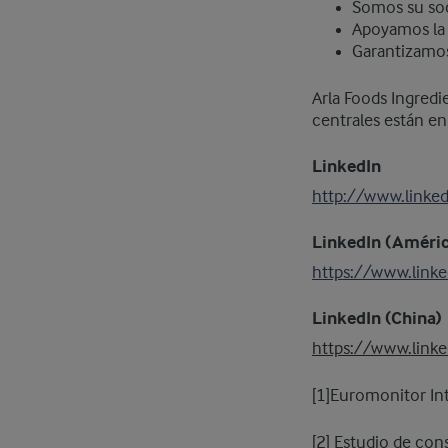
Somos su soc
Apoyamos la 
Garantizamos
Arla Foods Ingredi
centrales están e
LinkedIn
http://www.linke
LinkedIn (Améric
https://www.linke
LinkedIn (China)
https://www.linke
[1]Euromonitor In
[2] Estudio de con