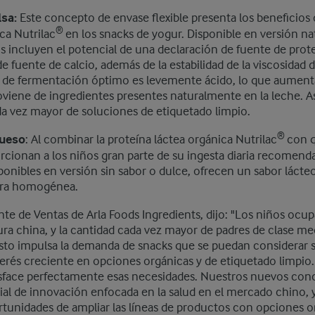
sa:
Este concepto de envase flexible presenta los beneficios 
®
ca Nutrilac
en los snacks de yogur. Disponible en versión nat
s incluyen el potencial de una declaración de fuente de prote
e fuente de calcio, además de la estabilidad de la viscosidad du
l de fermentación óptimo es levemente ácido, lo que aumenta
roviene de ingredientes presentes naturalmente en la leche. A
 vez mayor de soluciones de etiquetado limpio.
®
queso
: Al combinar la proteína láctea orgánica Nutrilac
con q
rcionan a los niños gran parte de su ingesta diaria recomenda
ponibles en versión sin sabor o dulce, ofrecen un sabor lácte
ura homogénea.
te de Ventas de Arla Foods Ingredients, dijo: "Los niños ocu
tura china, y la cantidad cada vez mayor de padres de clase med
Esto impulsa la demanda de snacks que se puedan considerar 
nterés creciente en opciones orgánicas y de etiquetado limpio.
tisface perfectamente esas necesidades. Nuestros nuevos con
ial de innovación enfocada en la salud en el mercado chino,
rtunidades de ampliar las líneas de productos con opciones o