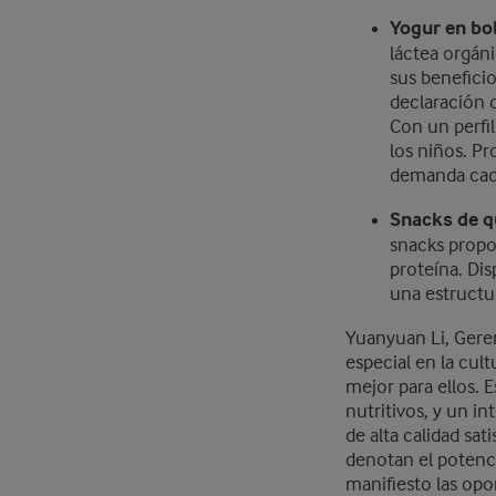
Yogur en bol
láctea orgáni
sus beneficio
declaración d
Con un perfi
los niños. P
demanda cada
Snacks de 
snacks propo
proteína. Dis
una estruct
Yuanyuan Li, Geren
especial en la cul
mejor para ellos. 
nutritivos, y un i
de alta calidad sa
denotan el potenc
manifiesto las opo