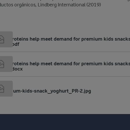
uctos orgánicos, Lindberg International (2019)
B
nic proteins help meet demand for premium kids snacks 
NISH.pdf
nic proteins help meet demand for premium kids snacks 
NISH.docx
Premium-kids-snack_yoghurt_PR-2.jpg