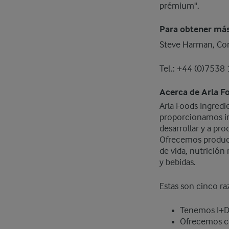
prémium".
Para obtener má
Steve Harman, Co
Tel.: +44 (0)7538
Acerca de Arla F
Arla Foods Ingredi
proporcionamos ing
desarrollar y a pr
Ofrecemos product
de vida, nutrición
y bebidas.
Estas son cinco ra
Tenemos I+D
Ofrecemos ca