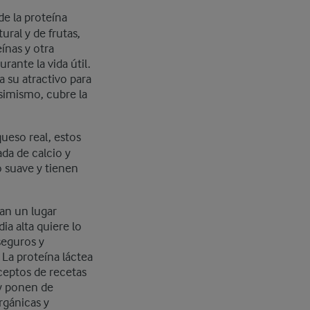
de la proteína
ural y de frutas,
ínas y otra
rante la vida útil.
 su atractivo para
simismo, cubre la
ueso real, estos
da de calcio y
o suave y tienen
pan un lugar
ia alta quiere lo
seguros y
 La proteína láctea
ceptos de recetas
 y ponen de
rgánicas y