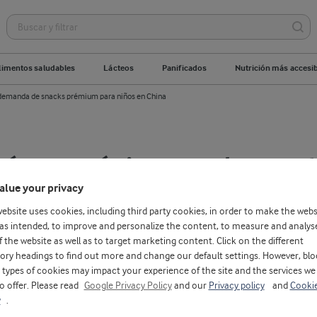
limentos saludables
Lácteos
Panificados
Nutrición más accesi
a demanda de snacks prémium para niños en China
eínas orgánicas ayudan a sat
alue your privacy
nda de snacks prémium para
website uses cookies, including third party cookies, in order to make the webs
a
as intended, to improve and personalize the content, to measure and analys
f the website as well as to target marketing content. Click on the different
ory headings to find out more and change our default settings. However, blo
marzo 09, 2021
SA
types of cookies may impact your experience of the site and the services we
to offer. Please read
Google Privacy Policy
and our
Privacy policy
and
Cooki
y
.