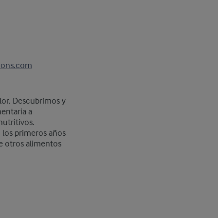
ions.com
alor. Descubrimos y
entaria a
utritivos.
 los primeros años
de otros alimentos