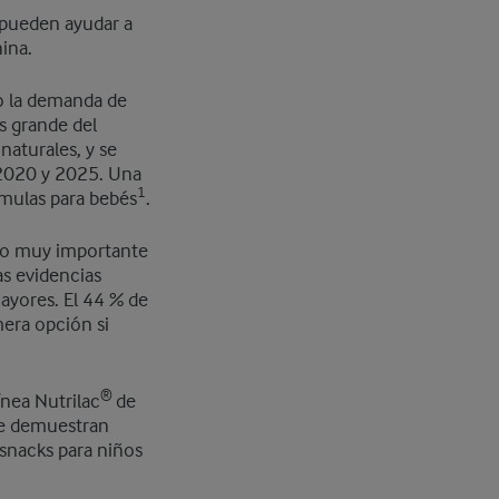
 pueden ayudar a
ina.
 la demanda de
s grande del
aturales, y se
 2020 y 2025. Una
1
rmulas para bebés
.
uto muy importante
as evidencias
ayores. El 44 % de
mera opción si
®
ínea Nutrilac
de
ue demuestran
snacks para niños