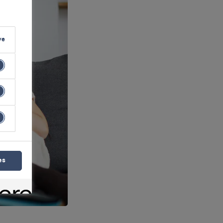
ve
es