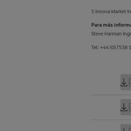
5 Innova Market In
Para más informa
Steve Harman Ing
Tel: +44 (0)7538 
6 MB
Stro
159 K
Stro
180 K