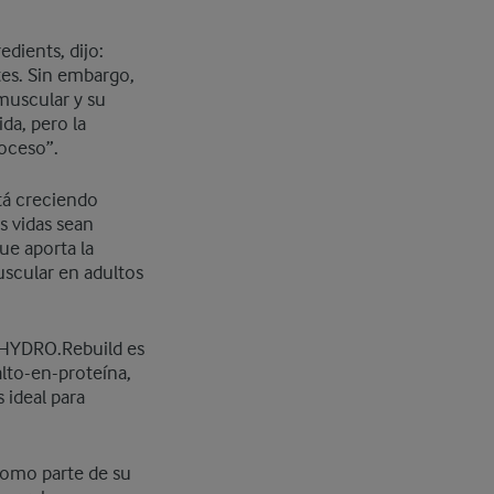
edients, dijo:
tes. Sin embargo,
muscular y su
da, pero la
proceso”.
tá creciendo
s vidas sean
ue aporta la
muscular en adultos
 HYDRO.Rebuild es
alto-en-proteína,
 ideal para
Como parte de su