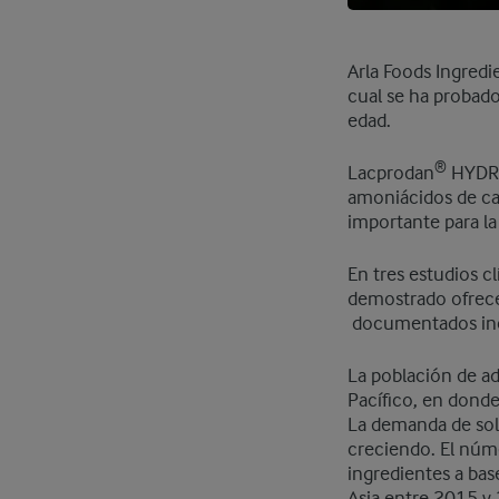
Arla Foods Ingredi
cual se ha probado
edad.
®
Lacprodan
HYDRO.
amoniácidos de cad
importante para la
En tres estudios 
demostrado ofrecer
documentados incl
La población de ad
Pacífico, en dond
La demanda de solu
creciendo. El núm
ingredientes a ba