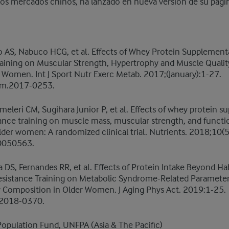
s mercados chinos, ha lanzado en nueva versión de su pági
ro AS, Nabuco HCG, et al. Effects of Whey Protein Supplement
raining on Muscular Strength, Hypertrophy and Muscle Quality
 Women. Int J Sport Nutr Exerc Metab. 2017;(January):1-27.
em.2017-0253.
leri CM, Sugihara Junior P, et al. Effects of whey protein 
tance training on muscle mass, muscular strength, and functio
der women: A randomized clinical trial. Nutrients. 2018;10(5
0050563.
a DS, Fernandes RR, et al. Effects of Protein Intake Beyond Ha
esistance Training on Metabolic Syndrome-Related Parameters
 Composition in Older Women. J Aging Phys Act. 2019:1-25.
.2018-0370.
Population Fund, UNFPA (Asia & The Pacific)