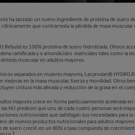
ents ha lanzado un nuevo ingrediente de proteína de suero de
 clínicamente que contrarresta la pérdida de masa muscular 
Rebuild es 100% proteína de suero hidrolizada. Ofrece acce
ena ramificada y a amoniácidos esenciales tales como la leuc
 síntesis muscular en adultos mayores.
clínicos separados en mujeres mayores, Lacprodan® HYDRO.R
 mejoras en la masa muscular, fuerza y movilidad. Otros ben
uyen cintura más afinada y reducción de la grasa en el cuer
ultos mayores crece en forma particularmente acelerada en l
e las NU predicen que uno de cada cuatro personas será may
ciones nutricionales que satisfagan sus necesidades para la 
ero de nuevos productos nutricionales para adultos mayore
se de suero creció en un 80% a tasa compuesta de crecimien
5