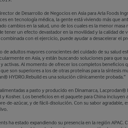
 2019.
irector de Desarrollo de Negocios en Asia para Arla Foods Ingr
nces en tecnología médica, la gente está viviendo más que an
jado cambios en la salud, uno de los cuales es la menor masa 
e tener un efecto devastador en la movilidad y la calidad de vi
 combinada con el ejercicio, puede ayudar a desacelerar el 
o de adultos mayores conscientes del cuidado de su salud es
cularmente en Asia, y están buscando soluciones para que su
s y activas. Al momento de ofrecer los completos beneficios q
 que son superiores a los de otras proteínas para la síntesis 
n® HYDRO.Rebuild es una solución clínicamente probada.”
 alimentadas a pasto y producido en Dinamarca, Lacprodan®
al y Kosher. Los beneficios en el paquete para China incluyen 
bre-de-azúcar, y de fácil-disolución. Con su sabor agradable, es
lvo.
ients ha estado expandiendo su presencia en la región APAC. 