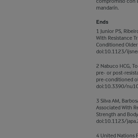
compromiso con lo
mandarín.
Ends
1 Junior PS, Ribei
With Resistance T
Conditioned Older
doi:10.1123/ijsn
2 Nabuco HCG, Tome
pre- or post-resis
pre-conditioned ol
doi:10.3390/nu1
3 Silva AM, Barbos
Associated With R
Strength and Body
doi:10.1123/japa
4 United Nations 