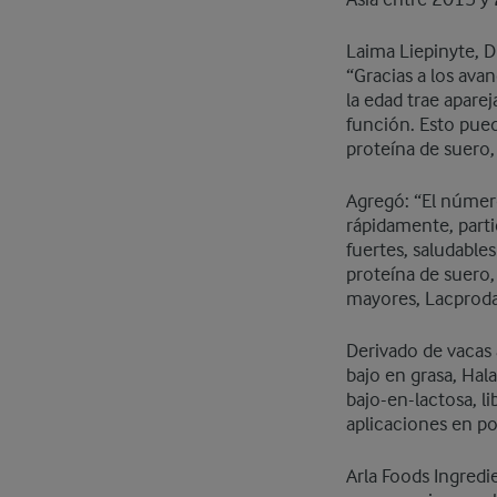
Asia entre 2015 y
Laima Liepinyte, D
“Gracias a los ava
la edad trae apare
función. Esto pued
proteína de suero,
Agregó: “El númer
rápidamente, parti
fuertes, saludable
proteína de suero,
mayores, Lacproda
Derivado de vacas
bajo en grasa, Hal
bajo-en-lactosa, li
aplicaciones en po
Arla Foods Ingred