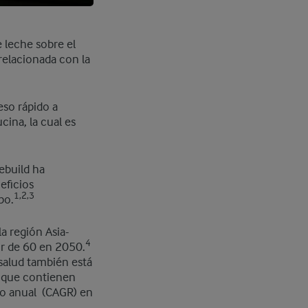
 leche sobre el
relacionada con la
so rápido a
ina, la cual es
ebuild ha
eficios
1,2,3
po.
a región Asia-
4
or de 60 en 2050.
salud también está
s que contienen
to anual (CAGR) en