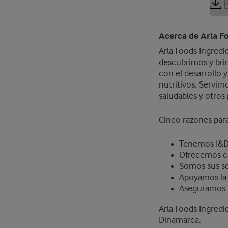
Stro
Acerca de Arla F
Arla Foods Ingredi
descubrimos y brin
con el desarrollo 
nutritivos. Servim
saludables y otros
Cinco razones para
Tenemos I&D
Ofrecemos ca
Somos sus so
Apoyamos la 
Aseguramos 
Arla Foods Ingredi
Dinamarca.