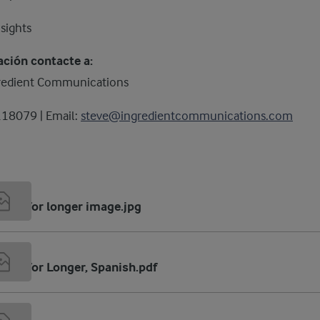
sights
ción contacte a:
redient Communications
118079 | Email:
steve@ingredientcommunications.com
nger for longer image.jpg
B
nger for Longer, Spanish.pdf
B