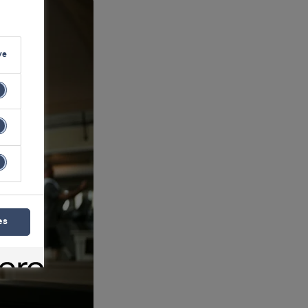
ve
es