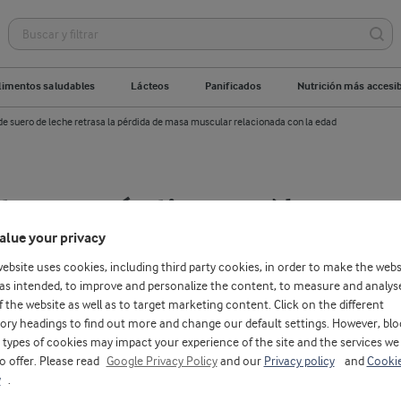
limentos saludables
Lácteos
Panificados
Nutrición más accesi
e suero de leche retrasa la pérdida de masa muscular relacionada con la edad
te por más tiempo: Nuevo
alue your privacy
nte de suero de leche retrasa
website uses cookies, including third party cookies, in order to make the webs
de masa muscular relacionad
as intended, to improve and personalize the content, to measure and analys
f the website as well as to target marketing content. Click on the different
ory headings to find out more and change our default settings. However, blo
types of cookies may impact your experience of the site and the services we
to offer. Please read
Google Privacy Policy
and our
Privacy policy
and
Cooki
junio 16, 2020
SA
y
.