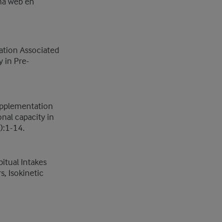
na web en
ation Associated
 in Pre-
supplementation
nal capacity in
):1-14.
bitual Intakes
, Isokinetic