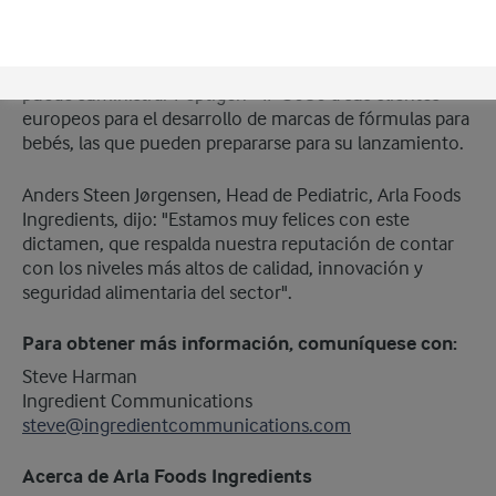
Ingredients será aprobado para su uso en fórmulas para
bebés y de continuación a la venta en la Unión
Europea. Hasta ese momento, Arla Foods Ingredients
®
puede suministrar Peptigen
IF-3080 a sus clientes
europeos para el desarrollo de marcas de fórmulas para
bebés, las que pueden prepararse para su lanzamiento.
Anders Steen Jørgensen, Head de Pediatric, Arla Foods
Ingredients, dijo: "Estamos muy felices con este
dictamen, que respalda nuestra reputación de contar
con los niveles más altos de calidad, innovación y
seguridad alimentaria del sector".
Para obtener más información, comuníquese con:
Steve Harman
​Ingredient Communications
steve@ingredientcommunications.com
Acerca de Arla Foods Ingredients