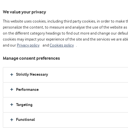
We value your privacy
This website uses cookies, including third party cookies, in order to make
Casa
Nosotros
Press releases
personalize the content, to measure and analyse the use of the website as 
Arla Foods Ingredients recibe un dictamen positivo de la EFSA para Peptigen® IF-
on the different category headings to find out more and change our defaul
3080
cookies may impact your experience of the site and the services we are able
and our
Privacy policy
and
Cookies policy
.
Manage consent preferences
Strictly Necessary
Performance
Targeting
Functional