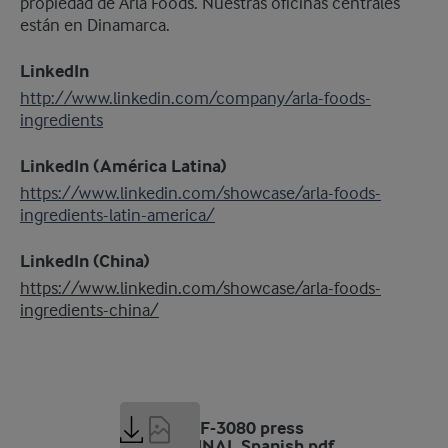
propiedad de Arla Foods. Nuestras oficinas centrales
están en Dinamarca.
LinkedIn
http://www.linkedin.com/company/arla-foods-
ingredients
LinkedIn (América Latina)
https://www.linkedin.com/showcase/arla-foods-
ingredients-latin-america/
LinkedIn (China)
https://www.linkedin.com/showcase/arla-foods-
ingredients-china/
160 KB
Peptigen IF-3080 press
release_FINAL Spanish.pdf