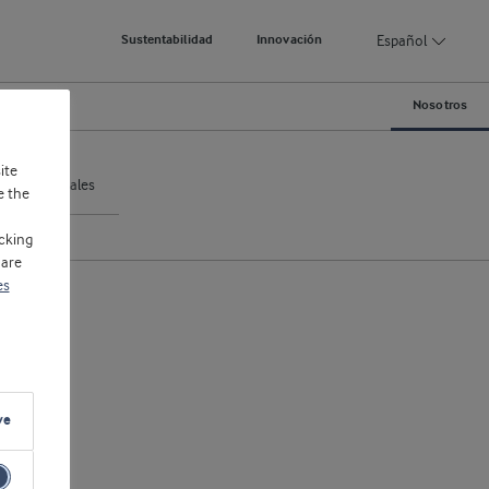
Español
Sustentabilidad
Innovación
ble
Nosotros
ite
nas comerciales
e the
cking
 are
es
ve