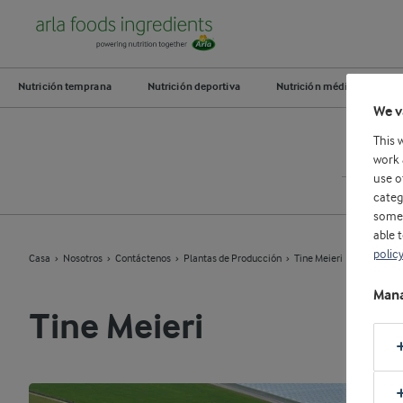
Nutrición temprana
Nutrición deportiva
Nutrición médica
A
We v
This 
Contáct
work 
use o
categ
some 
able 
polic
Casa
Nosotros
Contáctenos
Plantas de Producción
Tine Meieri
Mana
Tine Meieri