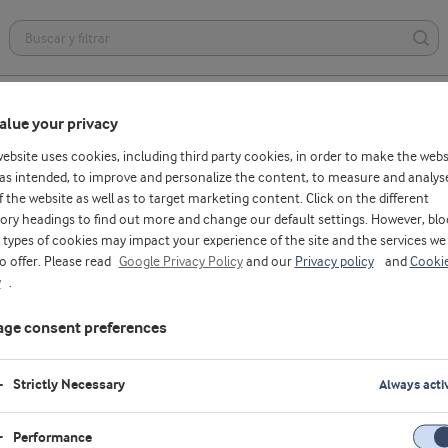
limentos saludables
Lácteos
Panificados
Nutrición más accesi
alue your privacy
website uses cookies, including third party cookies, in order to make the webs
enos desde aquí
Plantas de Producción
Ofici
as intended, to improve and personalize the content, to measure and analys
f the website as well as to target marketing content. Click on the different
ory headings to find out more and change our default settings. However, blo
types of cookies may impact your experience of the site and the services we
to offer. Please read
Google Privacy Policy
and our
Privacy policy
and
Cooki
y
.
ge consent preferences
Strictly Necessary
Always acti
Performance