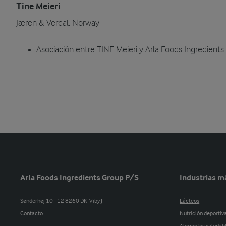
Tine Meieri
Jæren & Verdal, Norway
Asociación entre TINE Meieri y Arla Foods Ingredients
Arla Foods Ingredients Group P/S
Industrias m
Sønderhøj 10 - 12 8260 DK-Viby J
Lácteos
Contacto
Nutrición deportiv