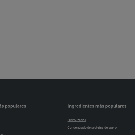
ás populares
Ingredientes más populares
Hidrolizados
a
Concentrado de proteína de suero