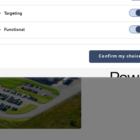
Targeting
Functional
Confirm my choic