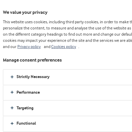
We value your privacy
This website uses cookies, including third party cookies, in order to make
Casa
Nosotros
Press releases
personalize the content, to measure and analyse the use of the website as 
Nuevo portafolio inspira la innovación en postres altos en proteína en América Latina
on the different category headings to find out more and change our defaul
cookies may impact your experience of the site and the services we are able
and our
Privacy policy
and
Cookies policy
.
Manage consent preferences
Strictly Necessary
Performance
Targeting
Functional