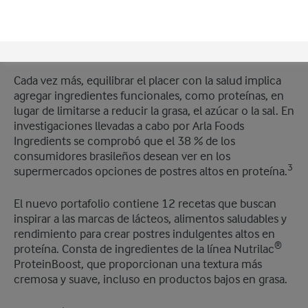
sensorial con un posicionamiento saludable se volvió
una estrategia habitual, ya que la tendencia a la
indulgencia permisiva ahora es evidente en diversas
categorías.
Cada vez más, equilibrar el placer con la salud implica
agregar ingredientes funcionales, como proteínas, en
lugar de limitarse a reducir la grasa, el azúcar o la sal. En
investigaciones llevadas a cabo por Arla Foods
Ingredients se comprobó que el 38 % de los
consumidores brasileños desean ver en los
3
supermercados opciones de postres altos en proteína.
El nuevo portafolio contiene 12 recetas que buscan
inspirar a las marcas de lácteos, alimentos saludables y
rendimiento para crear postres indulgentes altos en
®
proteína. Consta de ingredientes de la línea Nutrilac
ProteinBoost, que proporcionan una textura más
cremosa y suave, incluso en productos bajos en grasa.