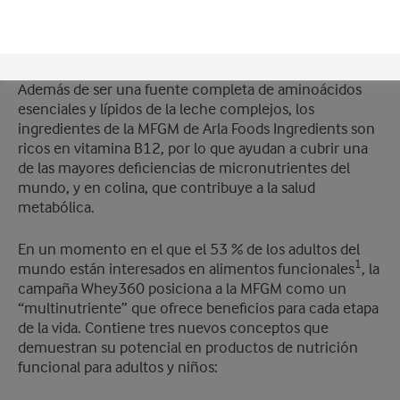
fórmulas, y actualmente está trabajando para generar
más conciencia sobre la cantidad de beneficios que
proporciona en otras categorías.
Además de ser una fuente completa de aminoácidos
esenciales y lípidos de la leche complejos, los
ingredientes de la MFGM de Arla Foods Ingredients son
ricos en vitamina B12, por lo que ayudan a cubrir una
de las mayores deficiencias de micronutrientes del
mundo, y en colina, que contribuye a la salud
metabólica.
En un momento en el que el 53 % de los adultos del
1
mundo están interesados en alimentos funcionales
, la
campaña Whey360 posiciona a la MFGM como un
“multinutriente” que ofrece beneficios para cada etapa
de la vida. Contiene tres nuevos conceptos que
demuestran su potencial en productos de nutrición
funcional para adultos y niños: