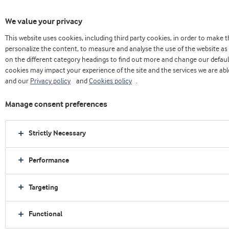
We value your privacy
This website uses cookies, including third party cookies, in order to make
Casa
Nosotros
Press releases
personalize the content, to measure and analyse the use of the website as 
No solo para bebés: Arla Foods Ingredients destaca los beneficios de la MFGM
on the different category headings to find out more and change our defaul
durante toda la vida
cookies may impact your experience of the site and the services we are able
and our
Privacy policy
and
Cookies policy
.
Manage consent preferences
Strictly Necessary
Performance
Targeting
Functional