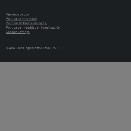
Términos de uso
Política de privacidad
Políticas de Pagos (en inglés )
Política de integridad en investigación
Cookies Settings
© Arla Foods Ingredients Group P/S 2026