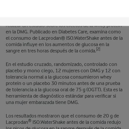
Arla Foods Ingredients se asoció con la Universidad de
Aarhus y el Steno Diabetes Center de Aarhus para
realizar un estudio sobre los efectos de la whey protein
en la DMG. Publicado en Diabetes Care, examina como
el consumo de Lacprodan® ISO.WaterShake antes de la
comida influye en los aumentos de glucosa en la
[2]
sangre en tres horas después de la comida.
En el estudio cruzado, randomizado, controlado con
placebo y mono ciego, 12 mujeres con DMG y 12 con
tolerancia normal a la glucosa consumieron whey
protein o un placebo 30 minutos antes de una prueba
de tolerancia a la glucosa oral de 75 g (OGTT). Esta es la
herramienta de diagnóstico estándar para verificar si
una mujer embarazada tiene DMG. ​
Los resultados mostraron que el consumo de 20 g de
®
Lacprodan
ISO.WaterShake antes de la comida redujo
los picos de glucosa en la sangre después de la comida