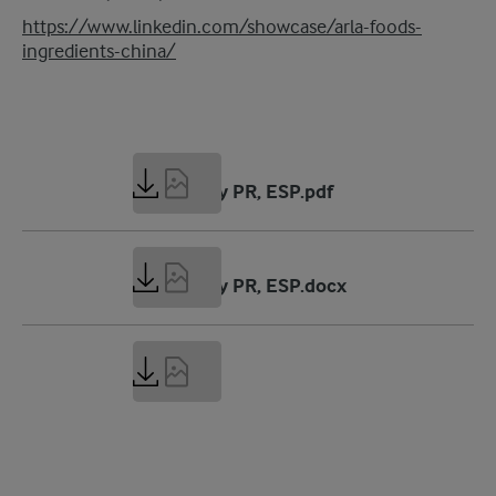
https://www.linkedin.com/showcase/arla-foods-
ingredients-china/
228 KB
GDM study PR, ESP.pdf
90 KB
GDM study PR, ESP.docx
3 MB
GDM.png