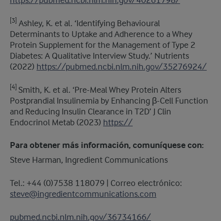
https://pubmed.ncbi.nlm.nih.gov/40261798/
[3]
Ashley, K. et al. ‘Identifying Behavioural
Determinants to Uptake and Adherence to a Whey
Protein Supplement for the Management of Type 2
Diabetes: A Qualitative Interview Study.’ Nutrients
(2022)
https://pubmed.ncbi.nlm.nih.gov/35276924/
[4]
Smith, K. et al. ‘Pre-Meal Whey Protein Alters
Postprandial Insulinemia by Enhancing β-Cell Function
and Reducing Insulin Clearance in T2D’ J Clin
Endocrinol Metab (2023)
https://
Para obtener más información, comuníquese con:
Steve Harman, Ingredient Communications
Tel.: +44 (0)7538 118079 | Correo electrónico:
steve@ingredientcommunications.com
pubmed.ncbi.nlm.nih.gov/36734166/