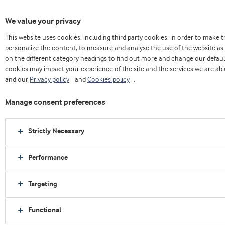
We value your privacy
This website uses cookies, including third party cookies, in order to make
Casa
Nosotros
Press releases
personalize the content, to measure and analyse the use of the website as 
Estudio de Arla Foods Ingredients revela que la whey protein puede ayudar a
on the different category headings to find out more and change our defaul
controlar los picos de glucosa en la sangre después de la comida en los casos de
cookies may impact your experience of the site and the services we are able
diabetes gestacional
and our
Privacy policy
and
Cookies policy
.
Manage consent preferences
Strictly Necessary
Performance
Targeting
Functional