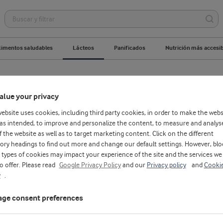
limentos saludables
Lácteos
Panificados
Nutrición más accesi
Postres
Bebidas lácteas
Queso
alue your privacy
website uses cookies, including third party cookies, in order to make the webs
as intended, to improve and personalize the content, to measure and analys
f the website as well as to target marketing content. Click on the different
ory headings to find out more and change our default settings. However, blo
types of cookies may impact your experience of the site and the services we
to offer. Please read
Google Privacy Policy
and our
Privacy policy
and
Cooki
y
.
ge consent preferences
D