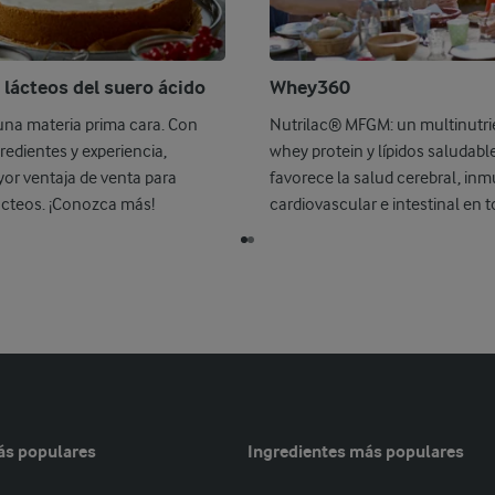
 lácteos del suero ácido
Whey360
una materia prima cara. Con
Nutrilac® MFGM: un multinutri
redientes y experiencia,
whey protein y lípidos saludabl
or ventaja de venta para
favorece la salud cerebral, inmu
ácteos. ¡Conozca más!
cardiovascular e intestinal en to
ás populares
Ingredientes más populares