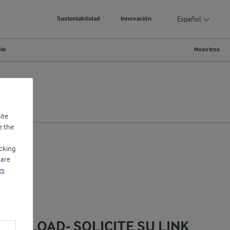
Español
Sustentabilidad
Innovación
ble
Nosotros
Yogur
ite
e the
cking
 are
es
OWNLOAD- SOLICITE SU LINK