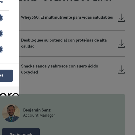
ve
Whey360: El multinutriente para vidas saludables
Desbloquee su potencial con proteínas de alta
calidad
Snacks sanos y sabrosos con suero ácido
upcycled
es
Benjamin Sanz
Account Manager
Get in touch