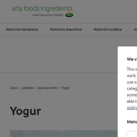
Nutrición temprana
Nutrición deportiva
Nutrición médica
A
We v
This 
work 
use o
Casa
Lácteos
Aplicaciones
Yogur
categ
some 
able 
Yogur
polic
Mana