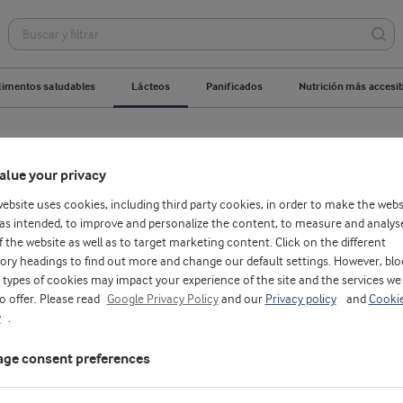
limentos saludables
Lácteos
Panificados
Nutrición más accesi
eína
Yogur 11% proteína download
Lácteos r
alue your privacy
ates
Optimice sus formulaciones de helados
Op
website uses cookies, including third party cookies, in order to make the webs
as intended, to improve and personalize the content, to measure and analys
f the website as well as to target marketing content. Click on the different
erturas y rellenos
Texturas "clean label"
Rendi
ory headings to find out more and change our default settings. However, blo
types of cookies may impact your experience of the site and the services we
to offer. Please read
Google Privacy Policy
and our
Privacy policy
and
Cooki
y
.
ge consent preferences