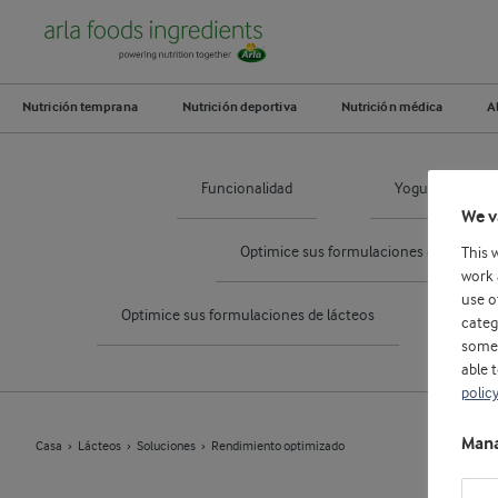
Nutrición temprana
Nutrición deportiva
Nutrición médica
A
Funcionalidad
Yogur 11% prot
We v
Optimice sus formulaciones de chocol
This 
work 
use o
Optimice sus formulaciones de lácteos
Cob
categ
some 
able 
polic
Mana
Casa
Lácteos
Soluciones
Rendimiento optimizado