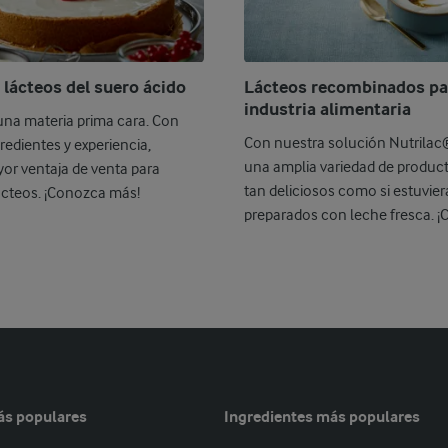
 lácteos del suero ácido
Lácteos recombinados par
industria alimentaria
una materia prima cara. Con
Con nuestra solución Nutrilac
redientes y experiencia,
una amplia variedad de produc
or ventaja de venta para
tan deliciosos como si estuvie
ácteos. ¡Conozca más!
preparados con leche fresca. ¡
ás populares
Ingredientes más populares