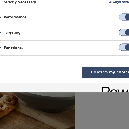
Strictly Necessary
Always acti
producción de productos l
Performance
Targeting
Functional
Confirm my choic