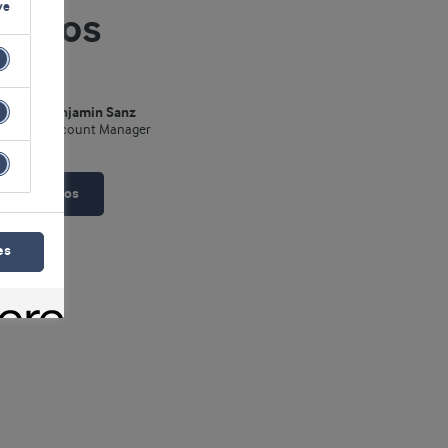
ve
ácteos
Benjamin Sanz
Account Manager
Contáctenos
es