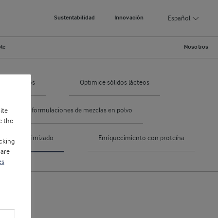
Español
Sustentabilidad
Innovación
ble
Nosotros
ecombinados
Optimice sólidos lácteos
timice sus formulaciones de mezclas en polvo
ite
e the
miento optimizado
Enriquecimiento con proteína
cking
 are
es